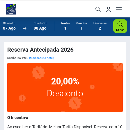
Check-In
Check-Out
Noites
Quartos
Hóspedes
07 Ago
08 Ago
1
1
2
Editar
Reserva Antecipada 2026
Samba Rio 1900
(Mais sobre o hotel)
20,00%
Desconto
O Incentivo
Ao escolher o Tarifário: Melhor Tarifa Disponível. Reserve com 10