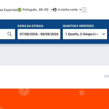
Português , BR /
R$
A minha conta
tas Especiais
DATAS DA ESTADIA
QUARTOS E HÓSPEDES
CO