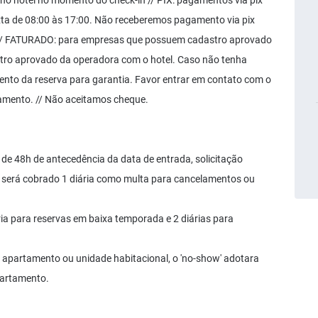
 hotel no momento do check-in // PIX: pagamentos via pix
ta de 08:00 às 17:00. Não receberemos pagamento via pix
. // FATURADO: para empresas que possuem cadastro aprovado
ro aprovado da operadora com o hotel. Caso não tenha
mento da reserva para garantia. Favor entrar em contato com o
gamento. // Não aceitamos cheque.
de 48h de antecedência da data de entrada, solicitação
zo será cobrado 1 diária como multa para cancelamentos ou
ia para reservas em baixa temporada e 2 diárias para
apartamento ou unidade habitacional, o 'no-show' adotara
partamento.