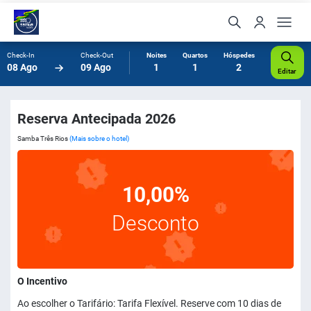
Check-In
Check-Out
Noites
Quartos
Hóspedes
08 Ago
09 Ago
1
1
2
Editar
Reserva Antecipada 2026
Samba Três Rios
(Mais sobre o hotel)
10,00%
Desconto
O Incentivo
Ao escolher o Tarifário: Tarifa Flexível. Reserve com 10 dias de