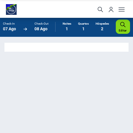
Check-In
Check-Out
Noites
Quartos
Hóspedes
07 Ago
08 Ago
1
1
2
Editar