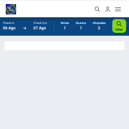
Check-In
Check-Out
Noites
Quartos
Hóspedes
06 Ago
07 Ago
1
1
2
Editar