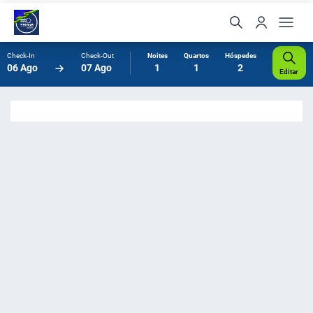
Check-In
Check-Out
Noites
Quartos
Hóspedes
06 Ago
07 Ago
1
1
2
Editar