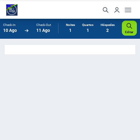
Check-In
Check-Out
Noites
Quartos
Hóspedes
10 Ago
11 Ago
1
1
2
Editar