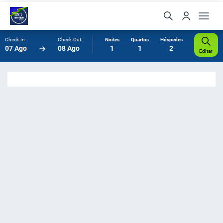
Check-In
Check-Out
Noites
Quartos
Hóspedes
07 Ago
08 Ago
1
1
2
Editar