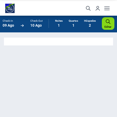
Check-In
Check-Out
Noites
Quartos
Hóspedes
09 Ago
10 Ago
1
1
2
Editar