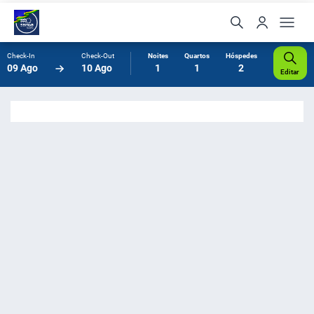
Check-In
Check-Out
Noites
Quartos
Hóspedes
09 Ago
10 Ago
1
1
2
Editar