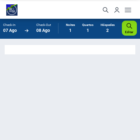
Check-In
Check-Out
Noites
Quartos
Hóspedes
07 Ago
08 Ago
1
1
2
Editar