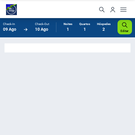
Check-In
Check-Out
Noites
Quartos
Hóspedes
09 Ago
10 Ago
1
1
2
Editar