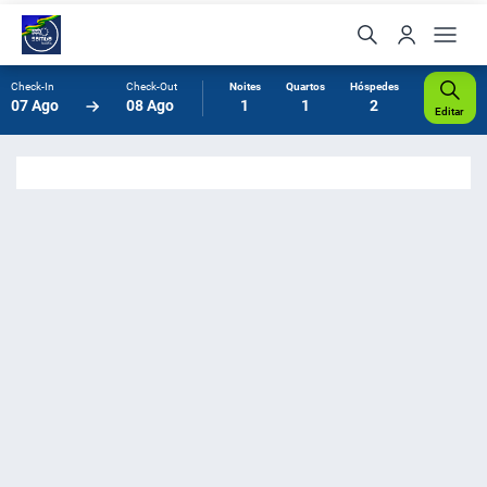
Check-In
Check-Out
Noites
Quartos
Hóspedes
07 Ago
08 Ago
1
1
2
Editar