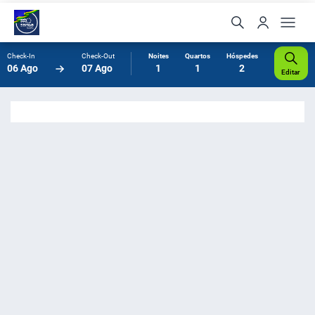
Check-In
Check-Out
Noites
Quartos
Hóspedes
06 Ago
07 Ago
1
1
2
Editar