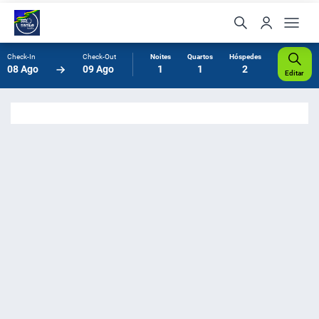
Check-In
Check-Out
Noites
Quartos
Hóspedes
08 Ago
09 Ago
1
1
2
Editar