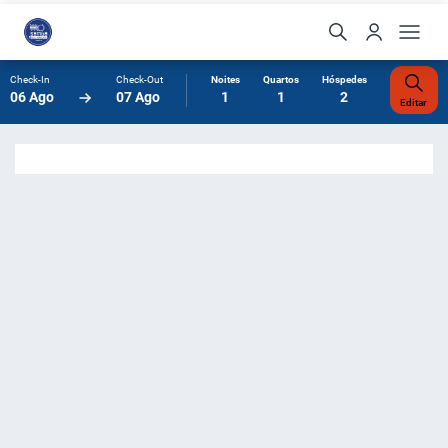
Check-In
Check-Out
Noites
Quartos
Hóspedes
06 Ago
07 Ago
1
1
2
Editar