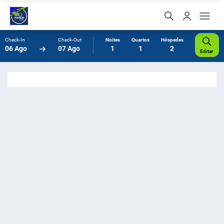
Check-In
Check-Out
Noites
Quartos
Hóspedes
06 Ago
07 Ago
1
1
2
Editar