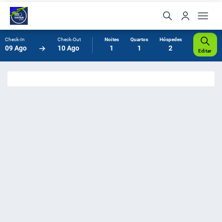
Check-In
Check-Out
Noites
Quartos
Hóspedes
09 Ago
10 Ago
1
1
2
Editar