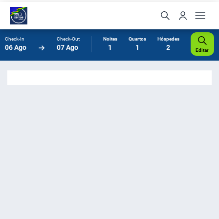
Check-In
Check-Out
Noites
Quartos
Hóspedes
06 Ago
07 Ago
1
1
2
Editar