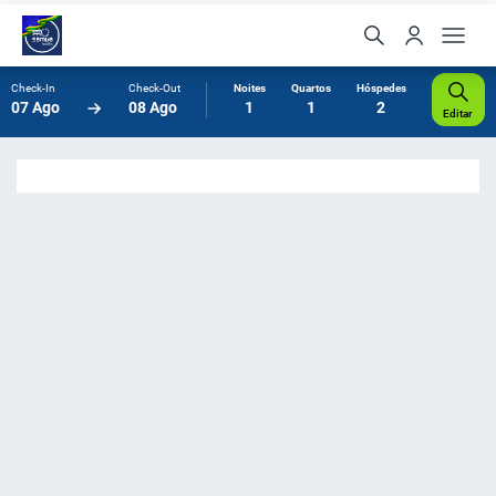
Check-In
Check-Out
Noites
Quartos
Hóspedes
07 Ago
08 Ago
1
1
2
Editar