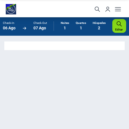
Check-In
Check-Out
Noites
Quartos
Hóspedes
06 Ago
07 Ago
1
1
2
Editar