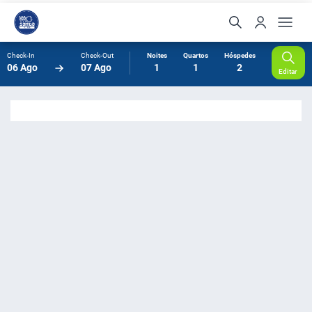
Check-In
Check-Out
Noites
Quartos
Hóspedes
06 Ago
07 Ago
1
1
2
Editar