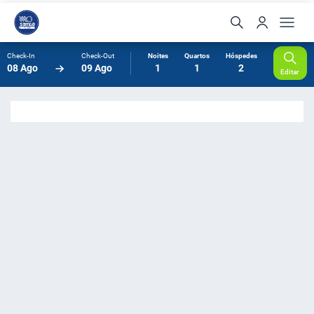
Check-In
Check-Out
Noites
Quartos
Hóspedes
08 Ago
09 Ago
1
1
2
Editar