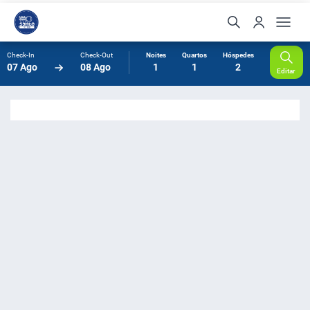
Check-In
Check-Out
Noites
Quartos
Hóspedes
07 Ago
08 Ago
1
1
2
Editar