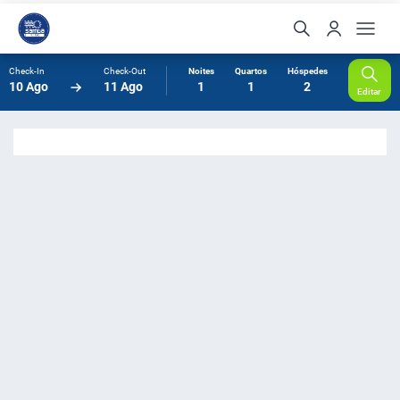
Check-In
Check-Out
Noites
Quartos
Hóspedes
10 Ago
11 Ago
1
1
2
Editar