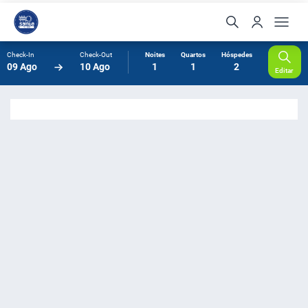
Check-In
Check-Out
Noites
Quartos
Hóspedes
09 Ago
10 Ago
1
1
2
Editar