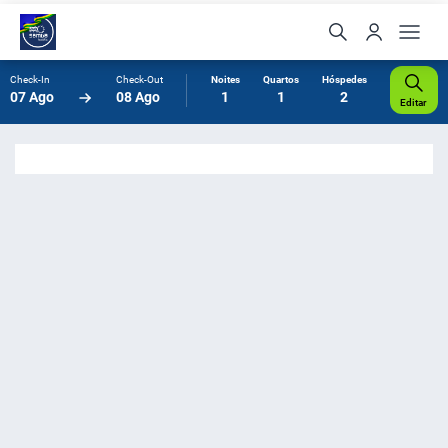
Check-In
Check-Out
Noites
Quartos
Hóspedes
07 Ago
08 Ago
1
1
2
Editar