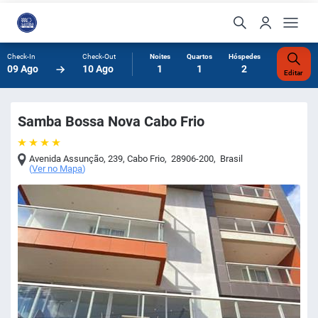
Check-In
Check-Out
Noites
Quartos
Hóspedes
09 Ago
10 Ago
1
1
2
Editar
Samba Bossa Nova Cabo Frio
Avenida Assunção, 239
,
Cabo Frio
,
28906-200
,
Brasil
(
Ver no Mapa
)