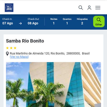
Check-In
Check-Out
Noites
Quartos
Hóspedes
07 Ago
08 Ago
1
1
2
Editar
Samba Rio Bonito
Rua Martinho de Almeida 120
,
Rio Bonito
,
28800000
,
Brasil
(
Ver no Mapa
)