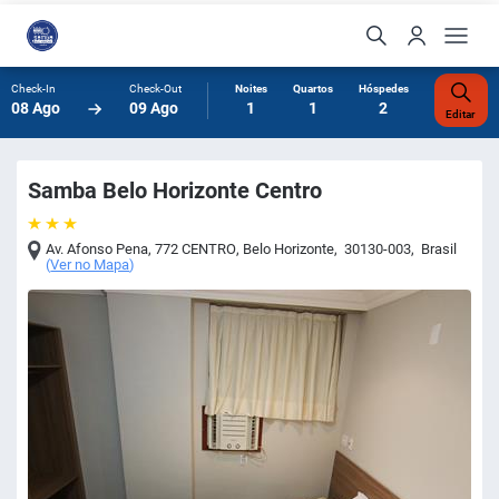
Check-In
Check-Out
Noites
Quartos
Hóspedes
08 Ago
09 Ago
1
1
2
Editar
Samba Belo Horizonte Centro
Av. Afonso Pena, 772 CENTRO
,
Belo Horizonte
,
30130-003
,
Brasil
(
Ver no Mapa
)