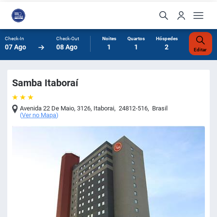
Check-In
Check-Out
Noites
Quartos
Hóspedes
07 Ago
08 Ago
1
1
2
Editar
Samba Itaboraí
Avenida 22 De Maio, 3126
,
Itaborai
,
24812-516
,
Brasil
(
Ver no Mapa
)