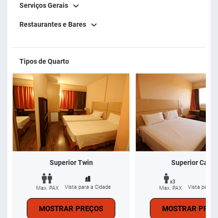
Serviços Gerais
Restaurantes e Bares
Tipos de Quarto
Superior Twin
Superior Casal
x3
Vista para a Cidade
Vista para a
Max. PAX
Max. PAX
MOSTRAR PREÇOS
MOSTRAR PREÇ