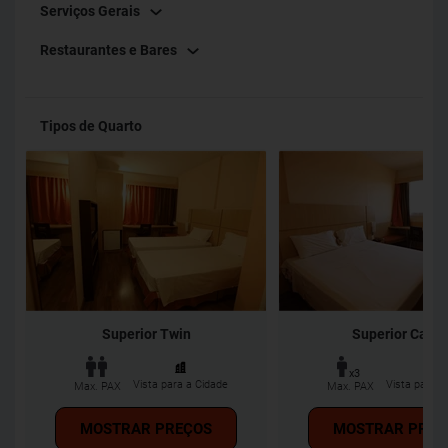
Serviços Gerais
Restaurantes e Bares
Tipos de Quarto
Superior Twin
Superior Casal
x3
Vista para a Cidade
Vista para a
Max. PAX
Max. PAX
MOSTRAR PREÇOS
MOSTRAR PREÇ