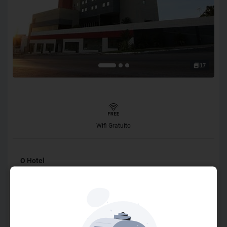
17
Wifi Gratuito
O Hotel
O Hotel Samba Itaboraí é o destino perfeito para quem
busca uma estadia confortável, tranquila e repleta de
praticidade na cidade de Itaboraí, no Rio de Janeiro. Com
uma localização estratégica, o hotel oferece fácil acesso