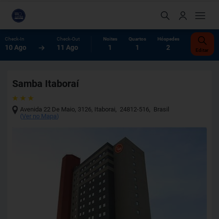
Check-In
Check-Out
Noites
Quartos
Hóspedes
10 Ago
11 Ago
1
1
2
Editar
Samba Itaboraí
Avenida 22 De Maio, 3126
,
Itaborai
,
24812-516
,
Brasil
(
Ver no Mapa
)