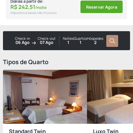
Diárias a partir de:
R$
242,
51
Reservar Agora
/noite
Impostos e taxas não inclusos
Check-in
Check-out
Noites
Quartos
Hóspedes
06 Ago
07 Ago
1
1
2
Tipos de Quarto
Standard Twin
Luxo Twin