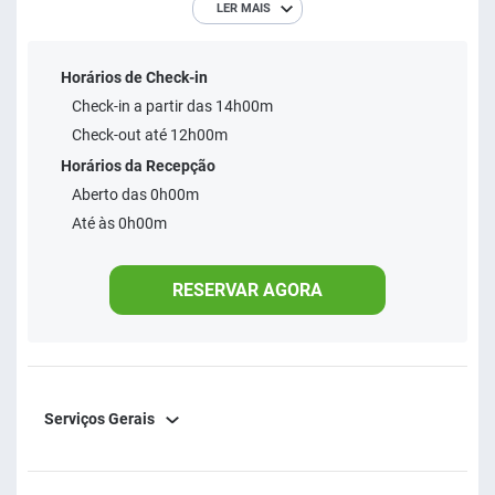
LER MAIS
parte da elite hoteleira carioca com objetivo de
proporcionar aos seus clientes serviços de qualidade,
Horários de Check-in
aliados a um atendimento impecável! Com uma
Check-in a partir das 14h00m
combinação de conforto, localização estratégica e
Check-out até 12h00m
atendimento de qualidade, o Samba Rio 1900 é uma
Horários da Recepção
excelente opção para quem quer explorar o Rio de Janeiro
Aberto das 0h00m
com praticidade e vivenciar a essência carioca.
Até às 0h00m
RESERVAR AGORA
Serviços Gerais