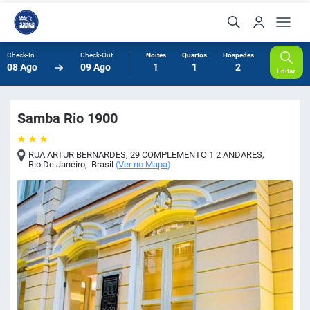
Check-In
Check-Out
Noites
Quartos
Hóspedes
08 Ago
09 Ago
1
1
2
Editar
Samba Rio 1900
RUA ARTUR BERNARDES, 29 COMPLEMENTO 1 2 ANDARES
,
Rio De Janeiro
,
Brasil
(
Ver no Mapa
)