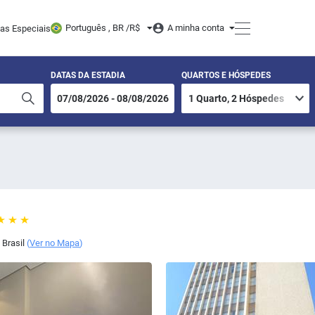
Português , BR /
R$
A minha conta
tas Especiais
DATAS DA ESTADIA
QUARTOS E HÓSPEDES
,
Brasil
(
Ver no Mapa
)