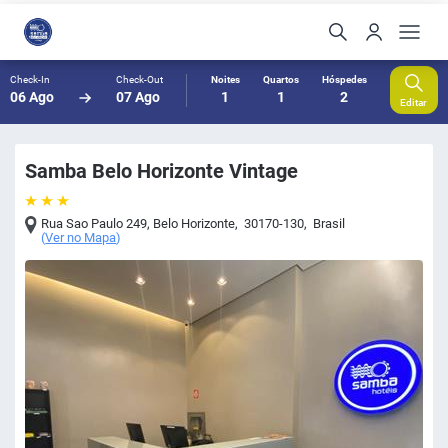
Check-In
Check-Out
Noites
Quartos
Hóspedes
06 Ago
07 Ago
1
1
2
Editar
Samba Belo Horizonte Vintage
Rua Sao Paulo 249
,
Belo Horizonte
,
30170-130
,
Brasil
(
Ver no Mapa
)