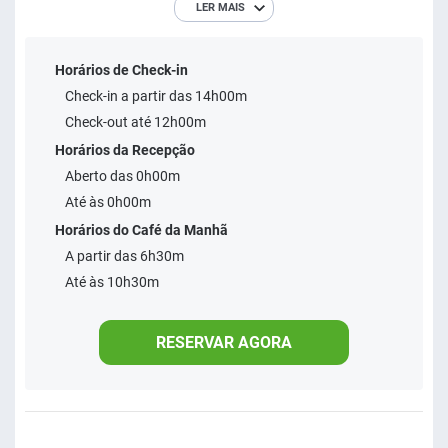
LER MAIS
Museu Rodoviário de Paraibuna, a 24 minutos de carro. O
Hotel combina funcionalidade e bem-estar, oferecendo um
Horários de Check-in
ambiente acolhedor com infraestrutura completa para
Check-in a partir das 14h00m
hóspedes a negócios ou lazer. O hotel conta ainda com
Check-out até 12h00m
estacionamento 24 horas, disponível por um custo
Horários da Recepção
adicional de R$ 35,00 por diária.
Aberto das 0h00m
Até às 0h00m
Horários do Café da Manhã
A partir das 6h30m
Até às 10h30m
RESERVAR AGORA