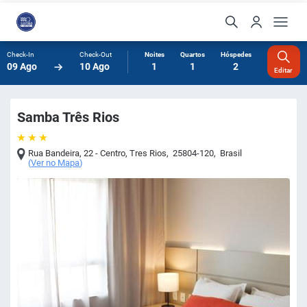
Check-In
Check-Out
Noites
Quartos
Hóspedes
09 Ago
10 Ago
1
1
2
Editar
Samba Três Rios
Rua Bandeira, 22 - Centro
,
Tres Rios
,
25804-120
,
Brasil
(
Ver no Mapa
)