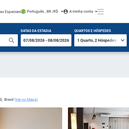
Português , BR /
R$
A minha conta
tas Especiais
DATAS DA ESTADIA
QUARTOS E HÓSPEDES
0
,
Brasil
(
Ver no Mapa
)