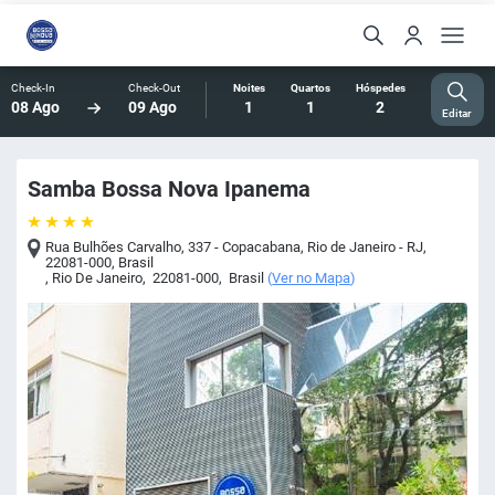
Check-In
Check-Out
Noites
Quartos
Hóspedes
08 Ago
09 Ago
1
1
2
Editar
Samba Bossa Nova Ipanema
Rua Bulhões Carvalho, 337 - Copacabana, Rio de Janeiro - RJ,
22081-000, Brasil
,
Rio De Janeiro
,
22081-000
,
Brasil
(
Ver no Mapa
)