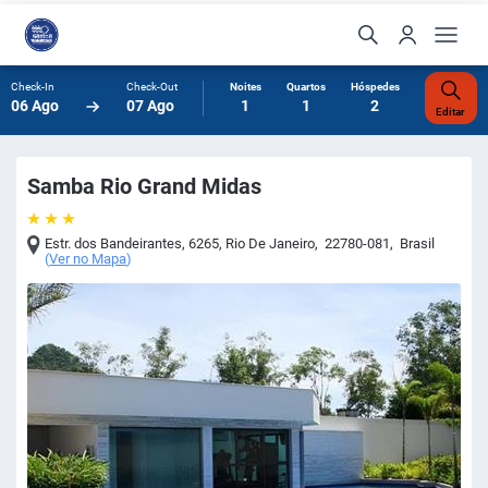
Check-In
Check-Out
Noites
Quartos
Hóspedes
06 Ago
07 Ago
1
1
2
Editar
Samba Rio Grand Midas
Estr. dos Bandeirantes, 6265
,
Rio De Janeiro
,
22780-081
,
Brasil
(
Ver no Mapa
)