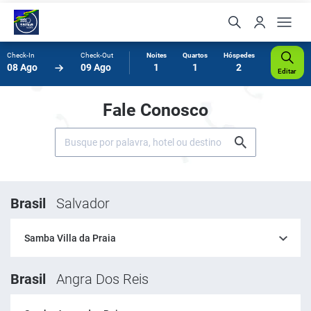
Check-In
Check-Out
Noites
Quartos
Hóspedes
08 Ago
09 Ago
1
1
2
Editar
Fale Conosco
Brasil
Salvador
Samba Villa da Praia
Brasil
Angra Dos Reis