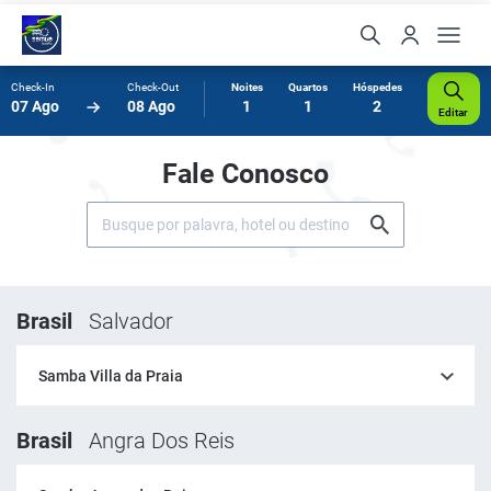
Check-In
Check-Out
Noites
Quartos
Hóspedes
07 Ago
08 Ago
1
1
2
Editar
Fale Conosco
Brasil
Salvador
Samba Villa da Praia
Brasil
Angra Dos Reis