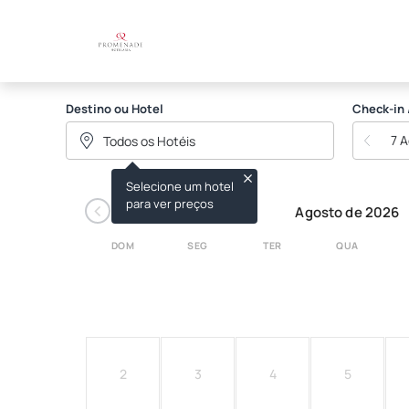
PROMENADE APART HOT
Destino ou Hotel
Check-in 
7 
Selecione um hotel
‹
para ver preços
Agosto de 2026
DOM
SEG
TER
QUA
2
3
4
5