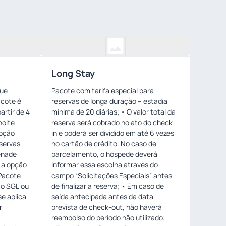
Long Stay
gue
Pacote com tarifa especial para
reservas de longa duração – estadia
artir de 4
mínima de 20 diárias; • O valor total da
noite
reserva será cobrado no ato do check-
in e poderá ser dividido em até 6 vezes
servas
no cartão de crédito. No caso de
enade
parcelamento, o hóspede deverá
o a opção
informar essa escolha através do
campo “Solicitações Especiais” antes
ão SGL ou
de finalizar a reserva; • Em caso de
saída antecipada antes da data
r
prevista de check-out, não haverá
s
reembolso do período não utilizado;