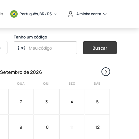
is
Português, BR / 
R$
A minha conta
Tenho um código
Buscar
›
Setembro de 2026
QUA
QUI
SEX
SÁB
2
3
4
5
9
10
11
12