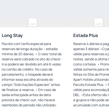
Long Stay
Estada Plus
Pacote com tarifa especial para
Reserve 4 diárias e pa
reservas de longa duração – estadia
apenas 3 diárias! •O pacote é
mínima de 20 diárias; • O valor total da
válido para reservas a p
reserva será cobrado no ato do check-
noites, sendo a última 
in e poderá ser dividido em até 6 vezes
como cortesia. • Promoção
no cartão de crédito. No caso de
válida somente para re
parcelamento, o hóspede deverá
feitas no Site da Prom
informar essa escolha através do
Apart Hotéis utilizand
campo “Solicitações Especiais” antes
Pacote Estada Plus. • Pacote
de finalizar a reserva; • Em caso de
válido para acomodaç
saída antecipada antes da data
DBL. •Esta oferta não se aplica
prevista de check-out, não haverá
a grupos e não pode se
reembolso do período não utilizado;
acumulada com outra