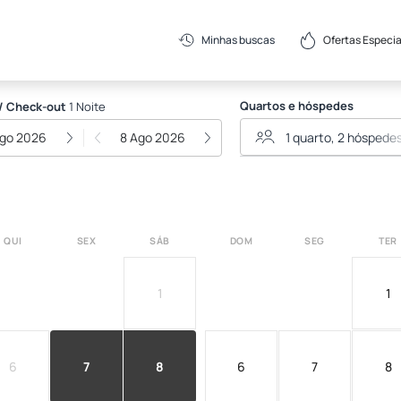
EIS
Ofertas Especia
Minhas buscas
Quartos e hóspedes
/ Check-out
1 Noite
Ago 2026
8 Ago 2026
QUI
SEX
SÁB
DOM
SEG
TER
1
1
6
7
8
6
7
8