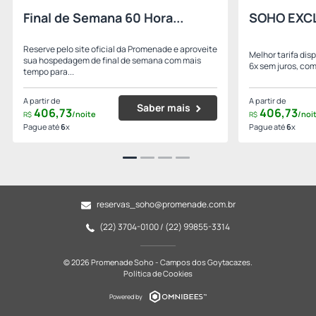
Final de Semana 60 Hora...
SOHO EXC
Reserve pelo site oficial da Promenade e aproveite
Melhor tarifa di
sua hospedagem de final de semana com mais
6x sem juros, co
tempo para...
A partir de
A partir de
Saber mais
406,
73
406,
73
/noite
/noi
R$
R$
Pague até
6
x
Pague até
6
x
reservas_soho@promenade.com.br
(22) 3704-0100 / (22) 99855-3314
© 2026 Promenade Soho - Campos dos Goytacazes.
Política de Cookies
Powered by