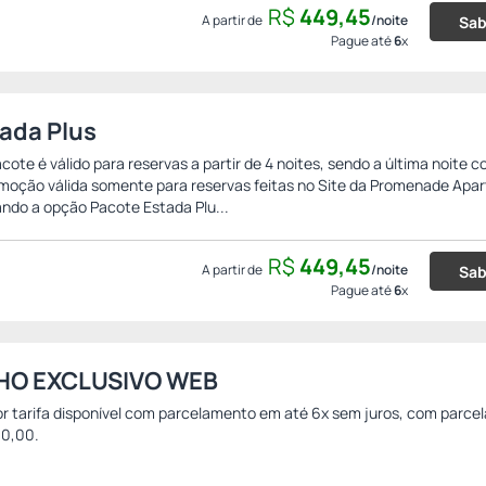
R$
449,
45
A partir de
/noite
Sab
Pague até
6
x
ada Plus
cote é válido para reservas a partir de 4 noites, sendo a última noite 
moção válida somente para reservas feitas no Site da Promenade Apar
zando a opção Pacote Estada Plu...
R$
449,
45
A partir de
/noite
Sab
Pague até
6
x
HO EXCLUSIVO WEB
r tarifa disponível com parcelamento em até 6x sem juros, com parce
0,00.