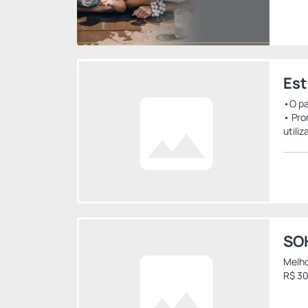
Est
•O pa
• Pro
utili
SO
Melho
R$ 30