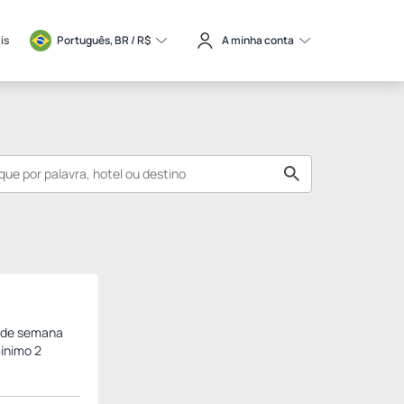
is
Português, BR / 
R$
A minha conta
l de semana
ínimo 2