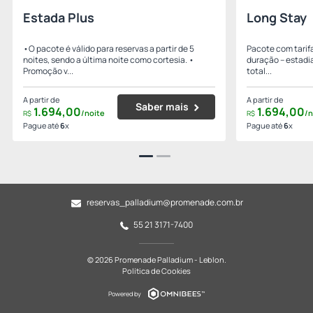
Estada Plus
Long Stay
•O pacote é válido para reservas a partir de 5
Pacote com tarifa
noites, sendo a última noite como cortesia. •
duração – estadia
Promoção v...
total...
A partir de
A partir de
Saber mais
1.694,
00
1.694,
00
/noite
/n
R$
R$
Pague até
6
x
Pague até
6
x
reservas_palladium@promenade.com.br
55 21 3171-7400
© 2026 Promenade Palladium - Leblon.
Política de Cookies
Powered by