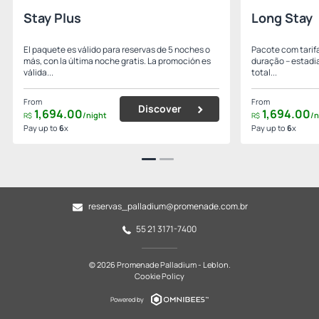
Stay Plus
Long Stay
El paquete es válido para reservas de 5 noches o
Pacote com tarifa
más, con la última noche gratis. La promoción es
duração – estadia
válida...
total...
From
From
Discover
1,694.
00
1,694.
00
/night
/n
R$
R$
Pay up to
6
x
Pay up to
6
x
reservas_palladium@promenade.com.br
55 21 3171-7400
© 2026 Promenade Palladium - Leblon.
Cookie Policy
Powered by