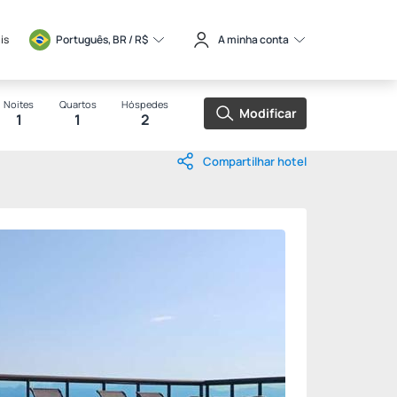
is
Português, BR / 
R$
A minha conta
Noites
Quartos
Hóspedes
Modificar
1
1
2
Compartilhar hotel