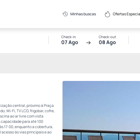
Ofertas Especia
Minhas buscas
Check-in
Check-out
07 Ago
08 Ago
ização central, próximo à Praça
, Wi-Fi, TV LCD, frigobar, cofre,
cina ao ar livre com vista
 capacidade para até 100
às 17:00, enquanto a cobertura,
 acesso às vias principais e ao