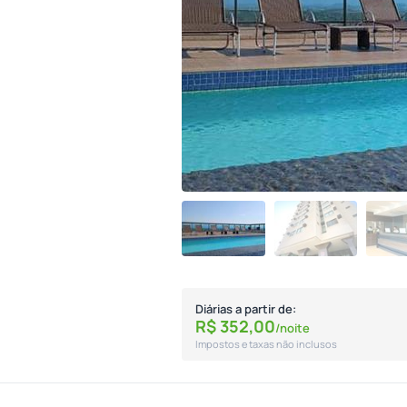
Diárias a partir de:
R$
352,
00
/noite
Impostos e taxas não inclusos