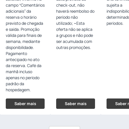
campo “Comentários
check-out, não
sujeita a
adicionais” da
haverá reembolso do
indisponibil
reserva o horário
período não
determinad
previsto de chegada
utilizado; •Esta
períodos.
e saída. Promoção
oferta não se aplica
válida para finais de
a grupos e não pode
semana, mediante
ser acumulada com
disponibilidade.
outras promoções.
Pagamento
antecipado no ato
da reserva. Café da
manhã incluso
apenas no período
padrão da
hospedagem.
Saber mais
Saber mais
Saber 