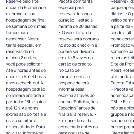
Reserve pelo site
Pacote com tarifa
Reserve 4 di
Horas
oficial da Promenade
especial para
pague apen
e aproveite sua
reservas de longa
diárias! •O pacote é
hospedagem de final
duração – estadia
válido para 
de semana com mais
mínima de 20 diárias;
a partir de 4
tempo para
• O valor total da
sendo a últi
descansar. Nesta
reserva será cobrado
como cortesi
tarifa especial, em
no ato do check-in e
Promoção vá
reservas de no
poderá ser dividido
somente pa
mínimo 2 noites,
em até 6 vezes no
reservas fei
você pode solicitar:
cartão de crédito.
Site da Pr
Até 6 horas antes do
No caso de
Apart Hotéi
check-in Até 6 horas
parcelamento, o
utilizando a
após o check-out A
hóspede deverá
Pacote Esta
hospedagem padrão
informar essa
• Pacote vál
considera entrada a
escolha através do
acomodação
partir das 15h e saída
campo “Solicitações
DBL. •Esta oferta
até 12h. As horas
Especiais” antes de
não se aplic
extras são cortesia e
finalizar a reserva; •
grupos e nã
estão sujeitas à
Em caso de saída
ser acumul
disponibilidade. Para
antecipada antes da
outras prom
solicitar, informe no
data prevista de
Oferta limit