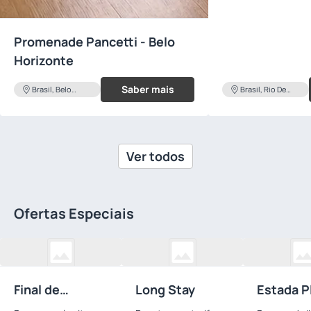
Promenade Pancetti - Belo
Horizonte
Saber mais
Brasil, Belo
Brasil, Rio De
Horizonte
Janeiro
Ver todos
Ofertas Especiais
Final de
Long Stay
Estada P
Semana 60