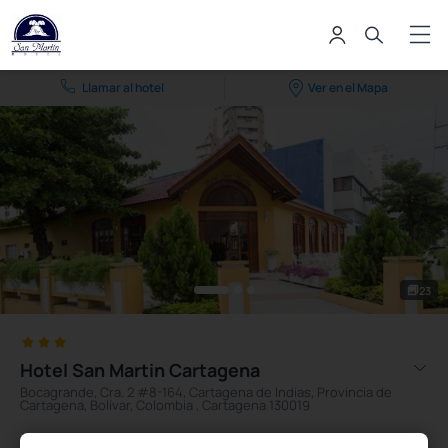
Llamar al hotel
Ver en el Mapa
23
Hotel San Martin Cartagena
Bocagrande, Cra. 2 #8-164, Cartagena de Indias, Provincia de
Cartagena, Bolívar, Colombia , Cartagena 130019